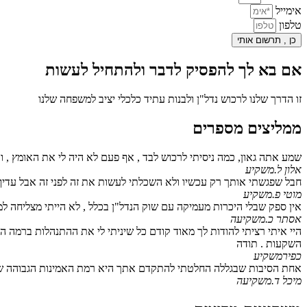
אימייל
טלפון
כן , תרשום אותי
אם בא לך להפסיק לדבר ולהתחיל לעשות
זו הדרך שלנו לרכוש נדל"ן ולבנות עתיד כלכלי יציב למשפחה שלנו
ממליצים מספרים
שמע אתה גאון, כמה ניסיתי לרכוש לבד , אף פעם לא היה לי את האומץ , וב
אלון ל.
משקיע
חבל שפגשתי אותך רק עכשיו ולא השכלתי לעשות את זה לפני זה אבל עדי
מוטי פ.
משקיע
אין ספק שבלי היכרות מעמיקה עם שוק הנדל"ן בכלל , לא הייתי מצליחה למצוא
אסתר כ.
משקיעה
היי איתי רציתי להודות לך מאוד קודם כל שיניתי לי את ההתנהלות ברמה 
השקעות . תודה
כפיר
משקיע
אחת הסיבות שבגללה החלטתי להתקדם אתך היא רמת האמינות הגבוהה של
מיכל ד.
משקיעה