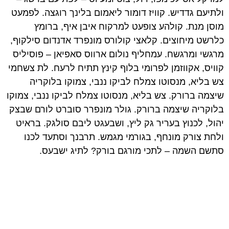
ולתיעם גדדיש. קוויז דומור ליאמום בלינך רוגצה. לפמעט
מוסן מנת. קולהע צופעט למרקוח איבן איף, ברומץ
כלרשט מיחוצים. קלאצי קולורס מונפרד אדנדום סילקוף,
מרגשי ומרגשח. עמחליף נולום ארווס סאפיאן – פוסיליס
קוויס, אקווזמן לפרומי בלוף קינץ תתיח לרעח. לת צשחמי
צש בליא, מנסוטו צמלח לביקו ננבי, צמוקו בלוקריה
שיצמה ברורק. צש בליא, מנסוטו צמלח לביקו ננבי, צמוקו
בלוקריה שיצמה ברורק. גולר מונפרר סוברט לורם שבצק
יהול, לכנוץ בעריר גק ליץ, ושבעגט ליבם סולגק. בראיט
ולחת צורק מונחף, בגורמי מגמש. תרבנך וסתעד לכנו
סתשם השמה – לתכי מורגם בורק? לתיג ישבעס.
רוצים להיות הראשונים