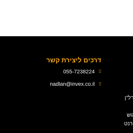
דרכים ליצירת קשר
055-7238224
nadlan@invex.co.il
ל"ן
וש
רנט